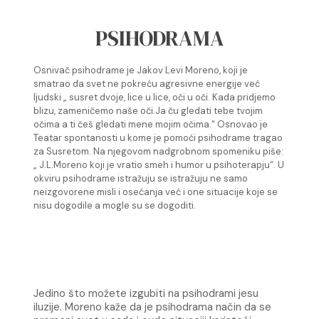
PSIHODRAMA
Osnivač psihodrame je Jakov Levi Moreno, koji je
smatrao da svet ne pokreću agresivne energije
već
ljudski „ susret dvoje, lice u lice, oči u oči. Kada pridjemo
blizu, zameničemo naše oči.Ja ču
gledati tebe tvojim
očima a ti češ gledati mene mojim očima.“
Osnovao je
Teatar spontanosti u kome je pomoći psihodrame tragao
za Susretom.
Na njegovom nadgrobnom spomeniku piše:
„ J.L.Moreno koji je vratio smeh i humor u
psihoterapju“.
U
okviru psihodrame istražuju se istražuju ne samo
neizgovorene misli i osećanja već i one
situacije koje se
nisu dogodile a mogle su se dogoditi.
Jedino što možete izgubiti na psihodrami jesu
iluzije.
Moreno kaže da je psihodrama način da se