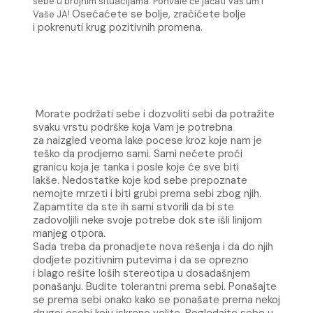
sebe u brojnim situacijama. Pohvale će jačati Vaš um i
Osećaćete se bolje, zračićete bolje
Vaše JA!
i pokrenuti krug pozitivnih promena.
Morate podržati sebe i dozvoliti sebi da potražite
svaku vrstu podrške koja Vam je potrebna
za naizgled veoma lake pocese kroz koje nam je
teško da prodjemo sami. Sami nećete proći
granicu koja je tanka i posle koje će sve biti
lakše. Nedostatke koje kod sebe prepoznate
nemojte mrzeti i biti grubi prema sebi zbog njih.
Zapamtite da ste ih sami stvorili da bi ste
zadovoljili neke svoje potrebe dok ste išli linijom
manjeg otpora.
Sada treba da pronadjete nova rešenja i da do njih
dodjete pozitivnim putevima i da se oprezno
i blago rešite loših stereotipa u dosadašnjem
ponašanju. Budite tolerantni prema sebi. Ponašajte
se prema sebi onako kako se ponašate prema nekoj
drugoj osobi koju iskreno volite. Pogledajte sebe u