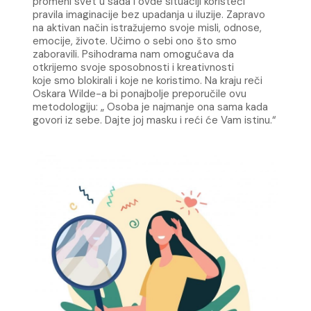
promeni svet u sada i ovde situaciji koristeći
pravila
imaginacije bez upadanja u iluzije.
Zapravo
na aktivan način istražujemo svoje misli, odnose,
emocije, živote. Učimo o sebi ono što
smo
zaboravili. Psihodrama nam omogućava da
otkrijemo svoje sposobnosti i kreativnosti
koje
smo blokirali i koje ne koristimo.
Na kraju reči
Oskara Wilde-a bi ponajbolje preporučile ovu
metodologiju: „ Osoba je najmanje
ona sama kada
govori iz sebe. Dajte joj masku i reći će Vam istinu.“