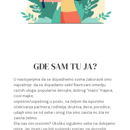
GDE SAM TU JA?
U nastojanjima da se dopadnemo svima zaboravili smo
najvažnije: da se dopadamo sebi! Rastrzani izmedju
raznih uloga: popularne devojke, dobrog “mačo” frajera,
cool majke,
uspešne/uspešnog u poslu , sa željom da ispunimo
očekivanja partnera, roditelja, društva, dece, porodice,
udajili smo se od sebe i onog šta smo zaista mi, šta mi
zaista želimo.
Šta nas čini srećnim? Ukoliko izgubimo sebe ne dobijamo
ništa. Jer živeti i ne biti suštinski srećan, ne dozvoliti