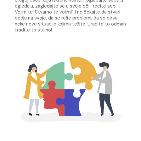
ogledalu, zagledajte se u svoje oči i recite sebi: „
Volim te! Stvarno te volim!“ I ne čekajte da stvari
dodju na svoje, da se reše problemi, da se dese
neke nove situacije kojima težite. Uradite to odmah
i radite to stalno!