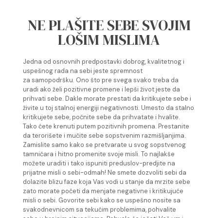
NE PLAŠITE SEBE SVOJIM
LOŠIM MISLIMA
Jedna od osnovnih predpostavki dobrog, kvalitetnog i
uspešnog rada na sebi jeste spremnost
za samopodršku. Ono što pre svega svako treba da
uradi ako želi pozitivne promene i lepši život jeste da
prihvati sebe. Dakle morate prestati da kritikujete sebe i
živite u toj stalnoj energiji negativnosti. Umesto da stalno
kritikujete sebe, počnite sebe da prihvatate i hvalite.
Tako ćete krenuti putem pozitivnih promena. Prestanite
da terorišete i mučite sebe sopstvenim razmišljanjima.
Zamislite samo kako se pretvarate u svog sopstvenog
tamničara i hitno promenite svoje misli. To najlakše
možete uraditi i tako ispuniti preduslov-predjite na
prijatne misli o sebi-odmah! Ne smete dozvoliti sebi da
dolazite blizu faze koja Vas vodi u stanje da mrzite sebe
zato morate početi da menjate negativne i kritikujuće
misli o sebi. Govorite sebi kako se uspešno nosite sa
svakodnevnicom sa tekućim problemima, pohvalite