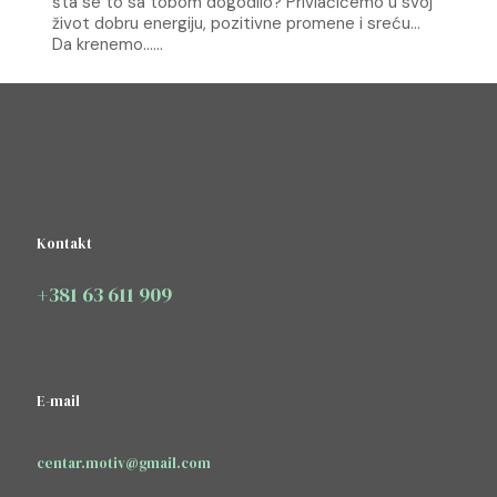
šta se to sa tobom dogodilo?
Privlačićemo u svoj
život dobru energiju, pozitivne promene i sreću…
Da krenemo……
Kontakt
+381 63 611 909
E-mail
centar.motiv@gmail.com