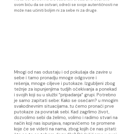
svom biću da se ostvari, odreći se svoje autentičnosti ne
može nas učiniti boljim ni za sebe ni za druge.
Mnogi od nas odustaju i od pokušaja da zavire u
sebe i tamo pronadju mnoge odgovore i
rešenja,
mnoge ciljeve i putokaze. Izgubljeni zbog
težnje za ispunjenjima tudjih očekivanja a ponekad
i
svojih koji su u službi “pripadanja” grupi.
Potrebno
je samo zapitati sebe: Kako se osećam? u mnogim
svakodnevnim situacijama..tu ćemo
pronaći prve
putokaze za povratak sebi. Kad zagrlimo život,
dozvolimo sebi da želimo, volimo i
radimo stvari na
način koji nas ispunjava, napravićemo te promene
koje će se videti na nama,
zbog kojih će nas pitati: