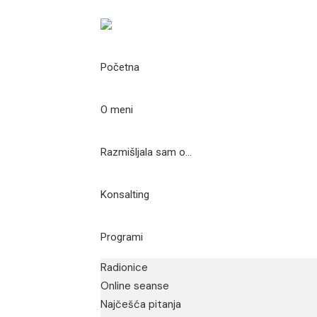
Početna
O meni
Razmišljala sam o…
Konsalting
Programi
Radionice
Online seanse
Najčešća pitanja