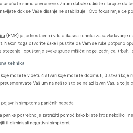
oje osećate samo privremeno. Zatim duboko udišite i brojite do čet
navljate dok se Vaše disanje ne stabilizuje . Ovo fokusiranje će 
ića
(PMR) je jednostavna i vrlo efikasna tehnika za savladavanje
et. Nakon toga otvorite šake i pustite da Vam se ruke potpuno opu
tezanje i opuštanje svake grupe mišića: noge, zadnjica, trbuh, leđ
sna tehnika
koje možete videti, 4 stvari koje možete dodirnuti, 3 stvari koje 
no preusmeravate Vaš um na nešto što se nalazi izvan Vas, a to j
 pojavnih simptoma paničnih napada.
da panike potrebno je zatražiti pomoć kako bi ste kroz nekoliko ned
 ili eliminisali negativni simptomi.