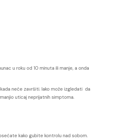
unac u roku od 10 minuta ili manje, a onda
kada neće završiti. Iako može izgledati da
manjio uticaj neprijatnih simptoma.
da osećate kako gubite kontrolu nad sobom.