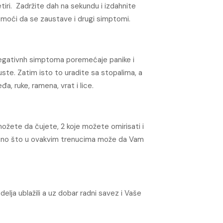
iri. Zadržite dah na sekundu i izdahnite
pomoći da se zaustave i drugi simptomi.
 negativnh simptoma poremećaje panike i
ste. Zatim isto to uradite sa stopalima, a
a, ruke, ramena, vrat i lice.
možete da čujete, 2 koje možete omirisati i
e ono što u ovakvim trenucima može da Vam
elja ublažili a uz dobar radni savez i Vaše