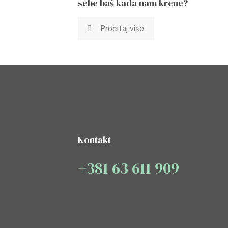
sebe baš kada nam krene?
Pročitaj više
Kontakt
+381 63 611 909