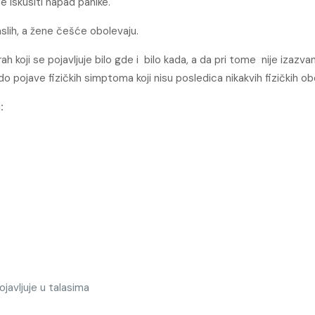
e iskusiti napad panike.
lih, a žene češće obolevaju.
ah koji se pojavljuje bilo gde i bilo kada, a da pri tome nije izazv
 do pojave fizičkih simptoma koji nisu posledica nikakvih fizičkih obo
:
pojavljuje u talasima