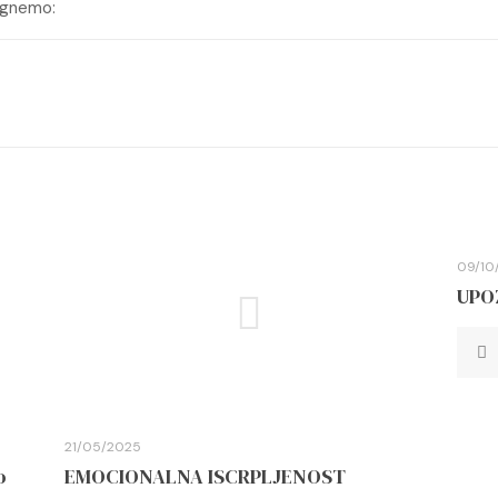
ognemo:
09/10
UPO
21/05/2025
o
EMOCIONALNA ISCRPLJENOST