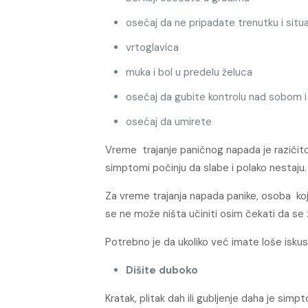
osećaj da ne pripadate trenutku i situac
vrtoglavica
muka i bol u predelu želuca
osećaj da gubite kontrolu nad sobom i
osećaj da umirete
Vreme trajanje paničnog napada je razičito 
simptomi počinju da slabe i polako nestaju.
Za vreme trajanja napada panike, osoba koj
se ne može ništa učiniti osim čekati da se 
Potrebno je da ukoliko već imate loše iskus
Dišite duboko
Kratak, plitak dah ili gubljenje daha je sim