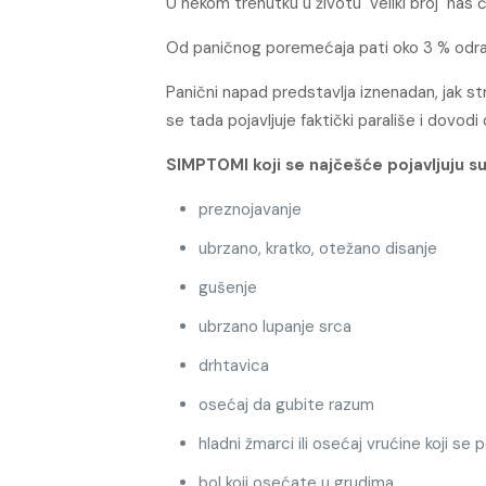
U nekom trenutku u životu veliki broj nas ć
Od paničnog poremećaja pati oko 3 % odras
Panični napad predstavlja iznenadan, jak str
se tada pojavljuje faktički parališe i dovodi
SIMPTOMI koji se najčešće pojavljuju su
preznojavanje
ubrzano, kratko, otežano disanje
gušenje
ubrzano lupanje srca
drhtavica
osećaj da gubite razum
hladni žmarci ili osećaj vrućine koji se 
bol koji osećate u grudima