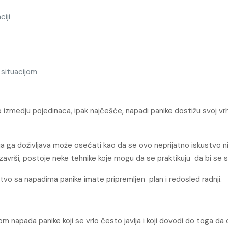
iji
 situacijom
izmedju pojedinaca, ipak najčešće, napadi panike dostižu svoj vrh
a ga doživljava može osećati kao da se ovo neprijatno iskustvo ni
završi, postoje neke tehnike koje mogu da se praktikuju da bi se s
tvo sa napadima panike imate pripremljen plan i redosled radnji.
ptom napada panike koji se vrlo često javlja i koji dovodi do toga 