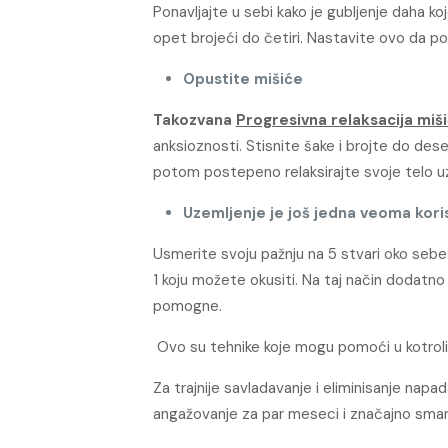
Ponavljajte u sebi kako je gubljenje daha k
opet brojeći do četiri. Nastavite ovo da po
Opustite mišiće
Takozvana
Progresivna relaksacija miš
anksioznosti. Stisnite šake i brojte do des
potom postepeno relaksirajte svoje telo uz s
Uzemljenje je još jedna veoma kori
Usmerite svoju pažnju na 5 stvari oko sebe 
1 koju možete okusiti. Na taj način dodat
pomogne.
Ovo su tehnike koje mogu pomoći u kotroli
Za trajnije savladavanje i eliminisanje napa
angažovanje za par meseci i značajno smanjili