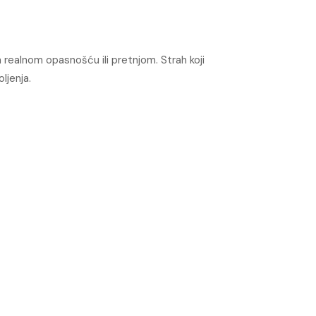
an realnom opasnošću ili pretnjom. Strah koji
ljenja.